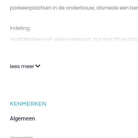
parkeerplaatsen in de onderbouw, alsmede een be
Indeling:
Hoofdentree met video-intercom, hal met lift en tr
lees meer
KENMERKEN
Algemeen
Vraagprijs