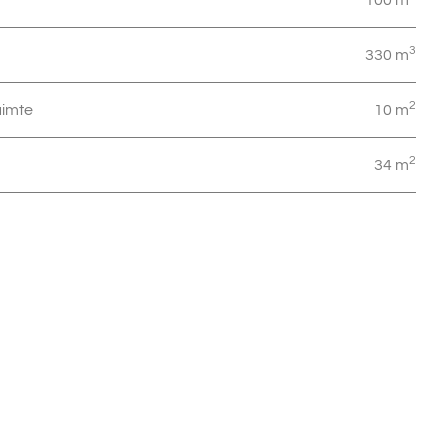
3
330 m
2
imte
10 m
2
34 m