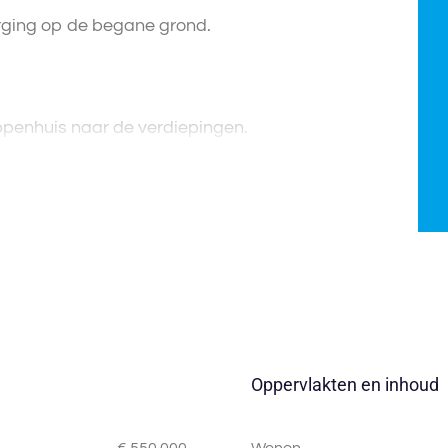
rging op de begane grond.
appenhuis naar de verdiepingen.
Oppervlakten en inhoud
€ 550.000,-
Wonen