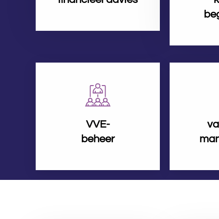
be
VVE-
va
beheer
man