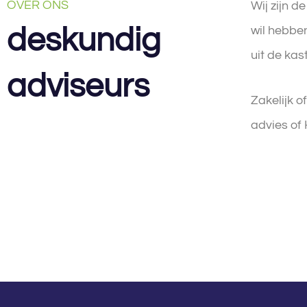
OVER ONS
Wij zijn d
deskundig
wil hebben
uit de kas
adviseurs
Zakelijk o
advies of 