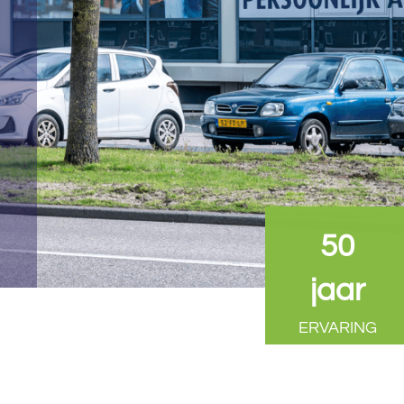
50
jaar
ERVARING