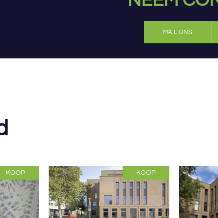
NEEM CON
MAIL ONS
d
KOOP
KOOP