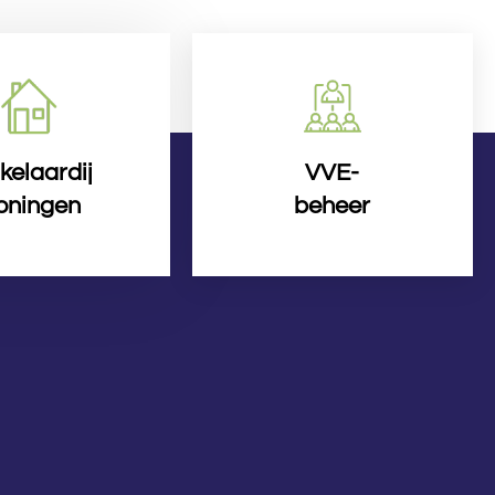
kelaardij
VVE-
oningen
beheer