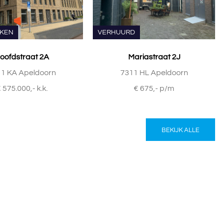
KKEN
VERHUURD
oofdstraat 2A
Mariastraat 2J
1 KA Apeldoorn
7311 HL Apeldoorn
 575.000,- k.k.
€ 675,- p/m
BEKIJK ALLE