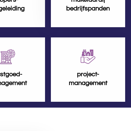
geleiding
bedrijfspanden
stgoed-
project-
agement
management