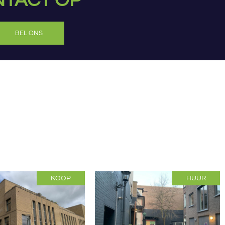
TACT OP
BEL ONS
KOOP
HUUR