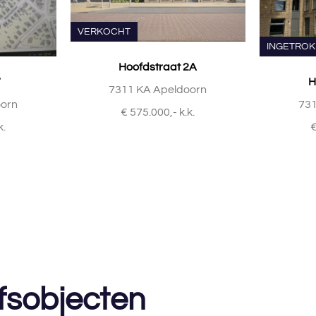
VERKOCHT
INGETRO
Hoofdstraat 2A
7
H
7311 KA Apeldoorn
oorn
731
€ 575.000,- k.k.
k.
€
fsobjecten