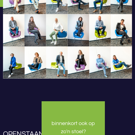
binnenkort ook op
zo'n stoel?
OPENSTAANDE VACATURES