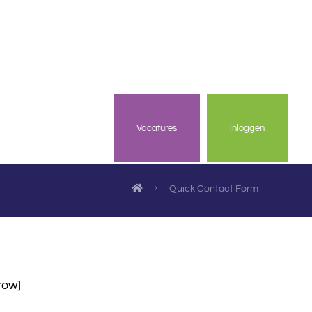
Vacatures
inloggen
Quick Contact Form
row]