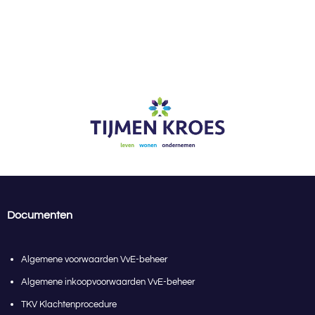
Documenten
Algemene voorwaarden VvE-beheer
Algemene inkoopvoorwaarden VvE-beheer
TKV Klachtenprocedure