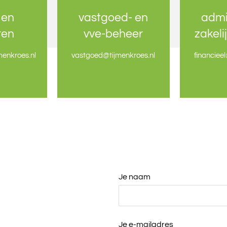
 en
 en
vastgoed- en
vastgoed- en
admi
admi
ren
ren
vve-beheer
vve-beheer
zakeli
zakeli
enkroes.nl
enkroes.nl
vastgoed
vastgoed
@tijmenkroes.nl
@tijmenkroes.nl
financiee
financiee
Je naam
Je e-mailadres