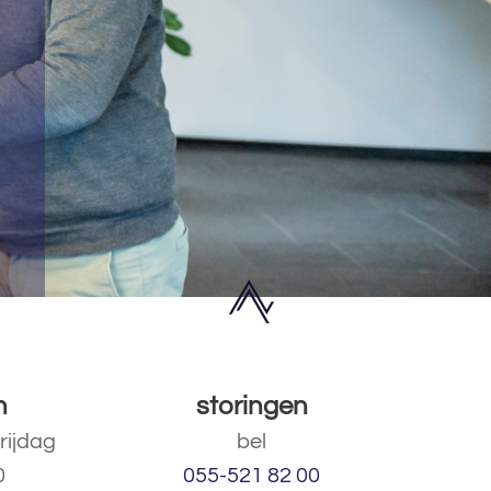
n
storingen
rijdag
bel
0
055-521 82 00