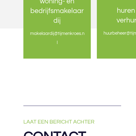
woning- en
woning- en
huren
huren
bedrijfsmakelaar
bedrijfsmakelaar
verhu
verhu
dij
dij
huurbeheer@tijm
huurbeheer@tijm
makelaardij@tijmenkroes.n
makelaardij@tijmenkroes.n
l
l
LAAT EEN BERICHT ACHTER