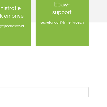
bouw-
bouw-
nistratie
nistratie
support
support
jk en privé
jk en privé
secretariaat@tijmenkroes.n
secretariaat@tijmenkroes.n
l@tijmenkroes.nl
l@tijmenkroes.nl
l
l