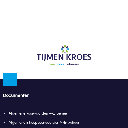
Documenten
Algemene voorwaarden VvE-beheer
Algemene inkoopvoorwaarden VvE-beheer