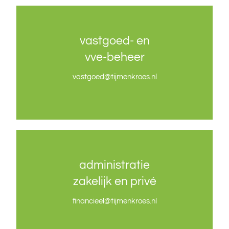
vastgoed- en
vastgoed- en
vve-beheer
vve-beheer
vastgoed
vastgoed
@tijmenkroes.nl
@tijmenkroes.nl
administratie
administratie
zakelijk en privé
zakelijk en privé
financieel@tijmenkroes.nl
financieel@tijmenkroes.nl