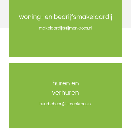
woning- en bedrijfsmakelaardij
woning- en bedrijfsmakelaardij
makelaardij@tijmenkroes.nl
makelaardij@tijmenkroes.nl
huren en
huren en
verhuren
verhuren
huurbeheer@tijmenkroes.nl
huurbeheer@tijmenkroes.nl