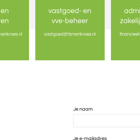
 en
 en
vastgoed- en
vastgoed- en
admi
admi
ren
ren
vve-beheer
vve-beheer
zakeli
zakeli
enkroes.nl
enkroes.nl
vastgoed
vastgoed
@tijmenkroes.nl
@tijmenkroes.nl
financiee
financiee
Je naam
Je e-mailadres