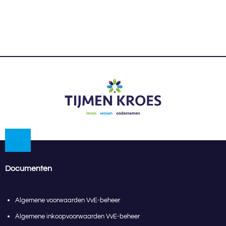
Documenten
Algemene voorwaarden VvE-beheer
Algemene inkoopvoorwaarden VvE-beheer