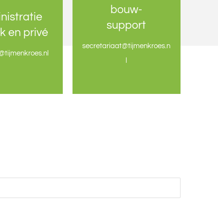
bouw-
bouw-
nistratie
nistratie
support
support
jk en privé
jk en privé
secretariaat@tijmenkroes.n
secretariaat@tijmenkroes.n
l@tijmenkroes.nl
l@tijmenkroes.nl
l
l