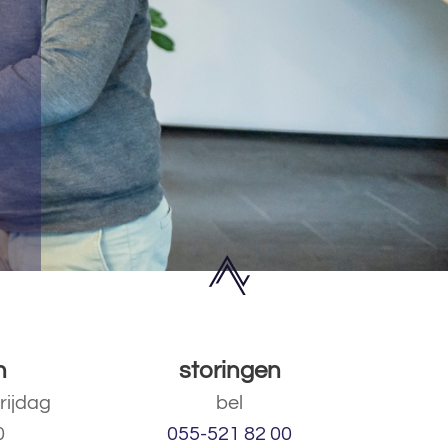
n
storingen
rijdag
bel
0
055-521 82 00