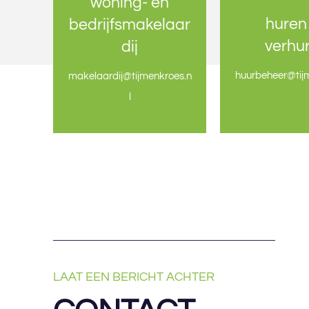
woning- en
woning- en
huren
huren
bedrijfsmakelaar
bedrijfsmakelaar
verhu
verhu
dij
dij
huurbeheer@tijm
huurbeheer@tijm
makelaardij@tijmenkroes.n
makelaardij@tijmenkroes.n
l
l
LAAT EEN BERICHT ACHTER