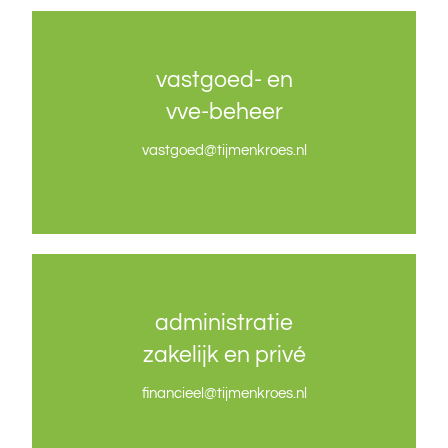
vastgoed- en
vastgoed- en
vve-beheer
vve-beheer
vastgoed
vastgoed
@tijmenkroes.nl
@tijmenkroes.nl
administratie
administratie
zakelijk en privé
zakelijk en privé
financieel@tijmenkroes.nl
financieel@tijmenkroes.nl