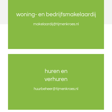
woning- en bedrijfsmakelaardij
woning- en bedrijfsmakelaardij
makelaardij@tijmenkroes.nl
makelaardij@tijmenkroes.nl
huren en
huren en
verhuren
verhuren
huurbeheer@tijmenkroes.nl
huurbeheer@tijmenkroes.nl