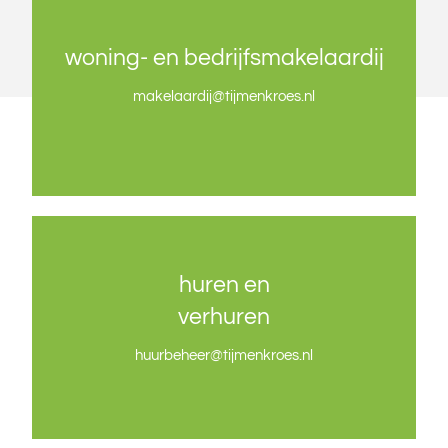
woning- en bedrijfsmakelaardij
woning- en bedrijfsmakelaardij
makelaardij@tijmenkroes.nl
makelaardij@tijmenkroes.nl
huren en
huren en
verhuren
verhuren
huurbeheer@tijmenkroes.nl
huurbeheer@tijmenkroes.nl