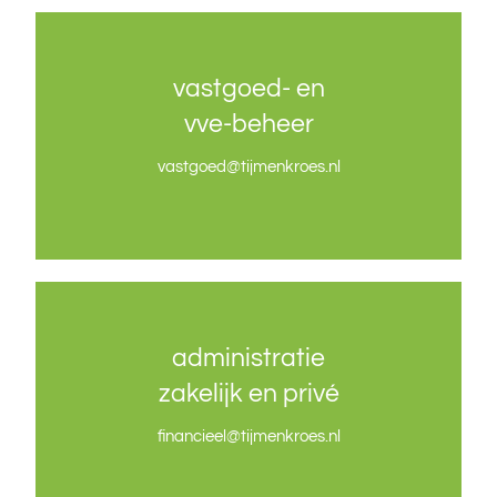
vastgoed- en
vastgoed- en
vve-beheer
vve-beheer
vastgoed
vastgoed
@tijmenkroes.nl
@tijmenkroes.nl
administratie
administratie
zakelijk en privé
zakelijk en privé
financieel@tijmenkroes.nl
financieel@tijmenkroes.nl